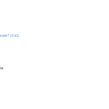
ocale? (0:43)
nte