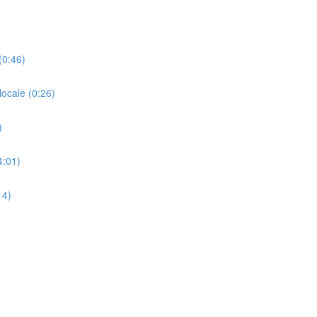
(0:46)
ocale (0:26)
)
4:01)
14)