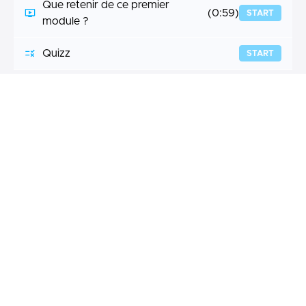
Que retenir de ce premier
(0:59)
START
module ?
Quizz
START
Module 2: Votre objectif, générer du traffic en
point de vente
Dans ce module
(0:29)
START
Les étapes de conversion
(2:13)
START
Comment influencer le
consommateur dans son
(5:01)
START
processus d'achat?
Conclusion sur le rôle du
Marketing Digital Local dans la
(1:05)
START
génération de trafic en points de